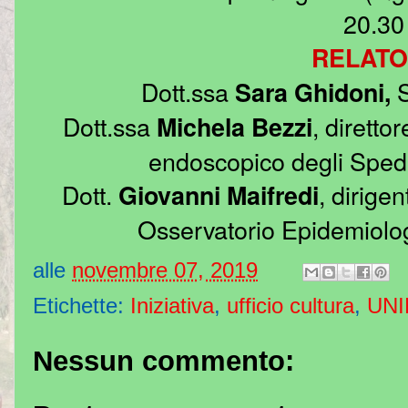
20.30
RELATO
Dott.ssa
S
Sara Ghidoni,
Dott.ssa
, diretto
Michela Bezzi
endoscopico degli Spedal
Dott.
, dirige
Giovanni Maifredi
Osservatorio Epidemiolog
alle
novembre 07, 2019
Etichette:
Iniziativa
,
ufficio cultura
,
UNI
Nessun commento: