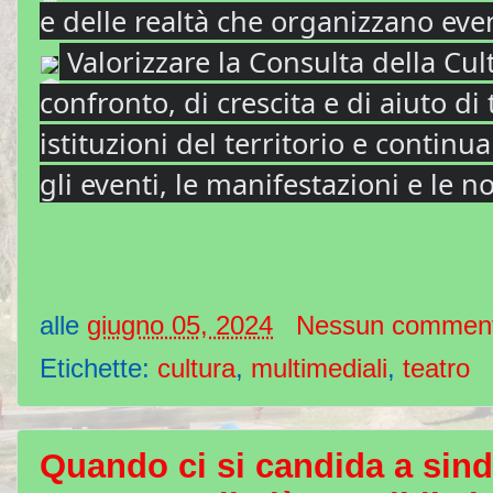
e delle realtà che organizzano event
Valorizzare la Consulta della Cul
confronto, di crescita e di aiuto di 
istituzioni del territorio e contin
gli eventi, le manifestazioni e le no
alle
giugno 05, 2024
Nessun commen
Etichette:
cultura
,
multimediali
,
teatro
Quando ci si candida a sin