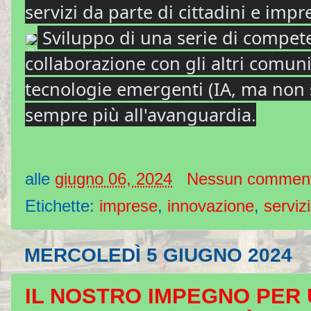
servizi da parte di cittadini e impr
Sviluppo di una serie di compete
collaborazione con gli altri comuni
tecnologie emergenti (IA, ma non so
sempre più all'avanguardia.
alle
giugno 06, 2024
Nessun commen
Etichette:
imprese
,
innovazione
,
servizi
MERCOLEDÌ 5 GIUGNO 2024
IL NOSTRO IMPEGNO PER