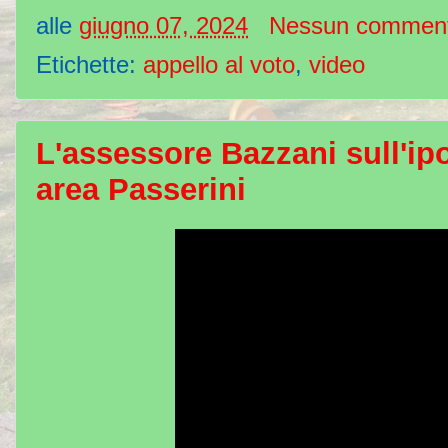
alle
giugno 07, 2024
Nessun commen
Etichette:
appello al voto
,
video
L'assessore Bazzani sull'ipot
area Passerini