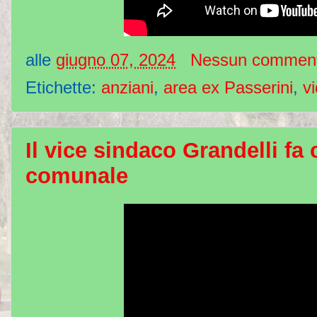
alle
giugno 07, 2024
Nessun commen
Etichette:
anziani
,
area ex Passerini
,
v
Il vice sindaco Grandelli fa
comunale