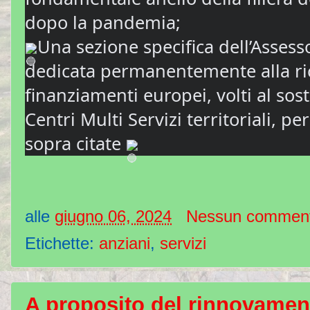
dopo la pandemia;
Una sezione specifica dell’Assesso
dedicata permanentemente alla ric
finanziamenti europei, volti al sos
Centri Multi Servizi territoriali, per
sopra citate
alle
giugno 06, 2024
Nessun commen
Etichette:
anziani
,
servizi
A proposito del rinnovamen