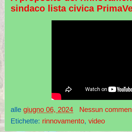
sindaco lista civica PrimaV
alle
giugno 06, 2024
Nessun commen
Etichette:
rinnovamento
,
video