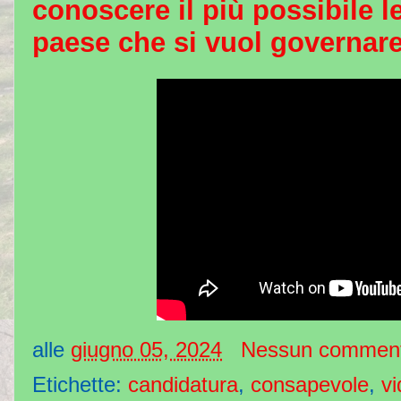
conoscere il più possibile le
paese che si vuol governare
alle
giugno 05, 2024
Nessun commen
Etichette:
candidatura
,
consapevole
,
v