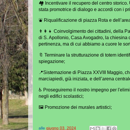
🏘 Incentivare il recupero del centro storico
stata promotrice di dialogo e accordi con i pr
⛲ Riqualificazione di piazza Rota e dell’area
👨‍👩‍👧 Coinvolgimento dei cittadini, della Pa
di S. Apollonio, Casa Avogadro, la chiesina d
pertinenza, ma di cui abbiamo a cuore le sort
🔖 Terminare la strutturazione di totem identi
spiegazione;
📍Sistemazione di Piazza XXVIII Maggio, che
marciapiedi, già iniziata, e dell’arena centrale
♿ Proseguiremo il nostro impegno per l'elimin
negli edifici scolastici;
🖼 Promozione dei murales artistici;
alle
giugno 03, 2024