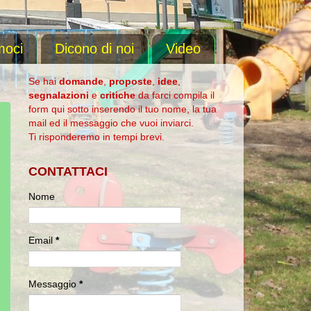
moci
Dicono di noi
Video
Se hai
domande
,
proposte
,
idee
,
segnalazioni
e
critiche
da farci compila il
form qui sotto inserendo il tuo nome, la tua
mail ed il messaggio che vuoi inviarci.
Ti risponderemo in tempi brevi.
CONTATTACI
Nome
Email
*
Messaggio
*