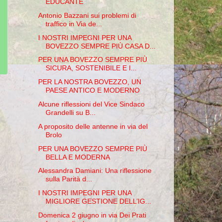
EDUCANTE
Antonio Bazzani sui problemi di
traffico in Via de...
I NOSTRI IMPEGNI PER UNA
BOVEZZO SEMPRE PIÙ CASA D...
PER UNA BOVEZZO SEMPRE PIÙ
SICURA, SOSTENIBILE E I...
PER LA NOSTRA BOVEZZO, UN
PAESE ANTICO E MODERNO
Alcune riflessioni del Vice Sindaco
Grandelli su B...
A proposito delle antenne in via del
Brolo
PER UNA BOVEZZO SEMPRE PIÙ
BELLA E MODERNA
Alessandra Damiani: Una riflessione
sulla Parità d...
I NOSTRI IMPEGNI PER UNA
MIGLIORE GESTIONE DELL’IG...
Domenica 2 giugno in via Dei Prati