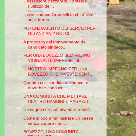
L'assessore Bazzani sull'ipotesi di
riutilizzo del...
Il vice sindaco Grandelli fa chiarezza
sulla farma...
POTENZIAMENTO DEI SERVIZI PER
GLI ANZIANI? NOI CI ...
A proposito del rinnovamento del
candidato sindaco...
PER UNA BOVEZZO SEMPRE PIÙ
VICINA ALLE IMPRESE, SE...
IL NOSTRO IMPEGNO PER UNA
BOVEZZO CHE INVESTE SEMP...
Quando ci si candida a sindaco si
dovrebbe conosce...
UNA COMUNITÀ CHE METTA AL
CENTRO BAMBINI E RAGAZZI...
Un sogno che può diventare realtà
Come si può amministrare un paese
senza sapere nem...
BOVEZZO, UNA COMUNITÀ