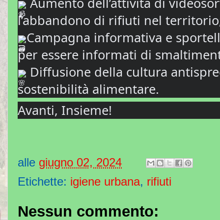
Aumento dell’attività di videoso
l’abbandono di rifiuti nel territorio
Campagna informativa e sportello
per essere informati di smaltimenti
Diffusione della cultura antisprec
sostenibilità alimentare.
Avanti, Insieme!
alle
giugno 02, 2024
Etichette:
igiene urbana
,
rifiuti
Nessun commento: