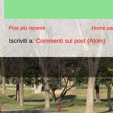
Post più recente
Home pa
Iscriviti a:
Commenti sul post (Atom)
Te