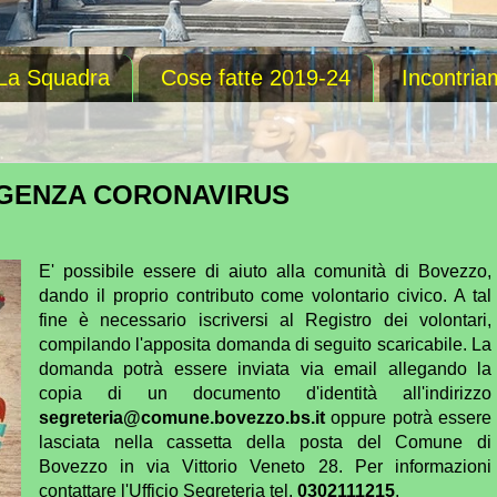
La Squadra
Cose fatte 2019-24
Incontria
ERGENZA CORONAVIRUS
E' possibile essere di aiuto alla comunità di Bovezzo,
dando il proprio contributo come volontario civico. A tal
fine è necessario iscriversi al Registro dei volontari,
compilando l'apposita domanda di seguito scaricabile. La
domanda potrà essere inviata via email allegando la
copia di un documento d'identità all'indirizzo
segreteria@comune.bovezzo.bs.it
oppure potrà essere
lasciata nella cassetta della posta del Comune di
Bovezzo in via Vittorio Veneto 28. Per informazioni
contattare l'Ufficio Segreteria tel.
0302111215
.