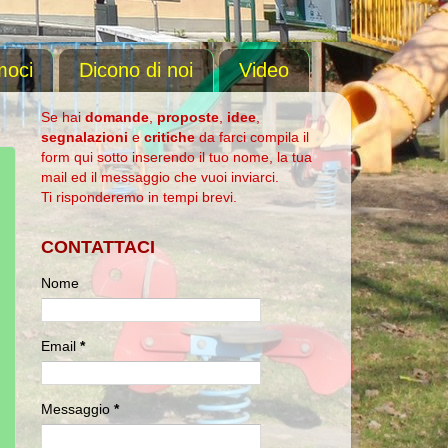
moci
Dicono di noi
Video
Se hai
domande
,
proposte
,
idee
,
segnalazioni
e
critiche
da farci compila il
form qui sotto inserendo il tuo nome, la tua
mail ed il messaggio che vuoi inviarci.
Ti risponderemo in tempi brevi.
CONTATTACI
Nome
Email
*
Messaggio
*