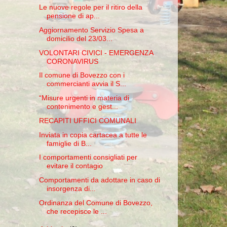
Le nuove regole per il ritiro della
pensione di ap...
Aggiornamento Servizio Spesa a
domicilio del 23/03...
VOLONTARI CIVICI - EMERGENZA
CORONAVIRUS
Il comune di Bovezzo con i
commercianti avvia il S...
“Misure urgenti in materia di
contenimento e gest...
RECAPITI UFFICI COMUNALI
Inviata in copia cartacea a tutte le
famiglie di B...
I comportamenti consigliati per
evitare il contagio
Comportamenti da adottare in caso di
insorgenza di...
Ordinanza del Comune di Bovezzo,
che recepisce le ...